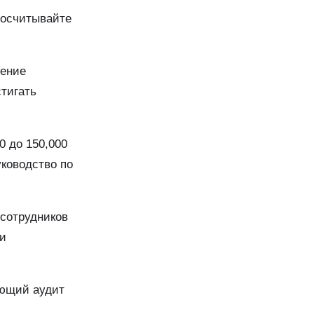
росчитывайте
нение
стигать
0 до 150,000
уководство по
 сотрудников
 и
яющий аудит