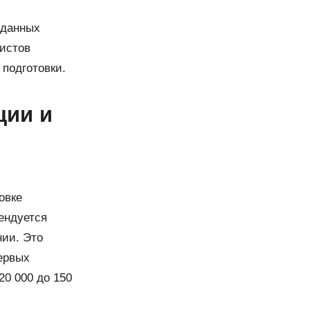
иданных
листов
 подготовки.
ции и
овке
ендуется
ии. Это
ервых
20 000 до 150