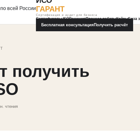
ИСО
ГАРАНТ
по всей России
Сертификация и аудит для бизнеса
Сертификаты ISO
Решения
Процесс работы
Кейсы
База 
Бесплатная консультация
Получить расчёт
НТ
т получить
SO
н. чтения