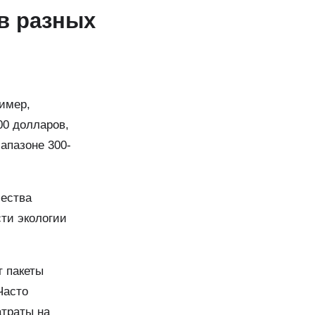
в разных
имер,
00 долларов,
апазоне 300-
чества
сти экологии
т пакеты
Часто
атраты на