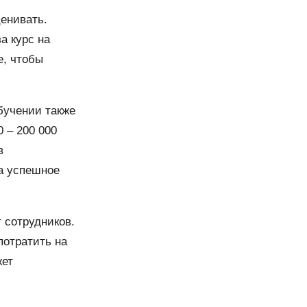
ценивать.
а курс на
е, чтобы
бучении также
 – 200 000
в
а успешное
 сотрудников.
потратить на
жет