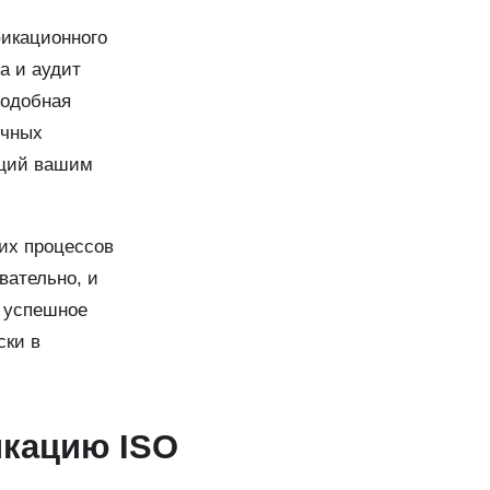
фикационного
а и аудит
подобная
ичных
ющий вашим
их процессов
вательно, и
 успешное
ски в
икацию ISO