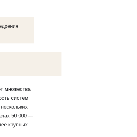
недрения
от множества
ость систем
 нескольких
елах 50 000 —
лее крупных