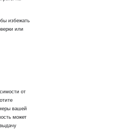
обы избежать
оверки или
исимости от
хотите
азмеры вашей
мость может
 выдачу